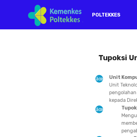
POLTEKKES
Tupoksi U
Unit Kompu
Unit Teknol
pengolahan 
kepada Direk
Tupoks
Mengum
member
pengab