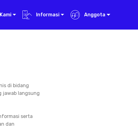
Kami
Informasi
Anggota
nis di bidang
g jawab langsung
formasi serta
an dan