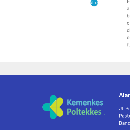
F
a
b
c
d
e
f
Ala
Jl. P
Paste
Band